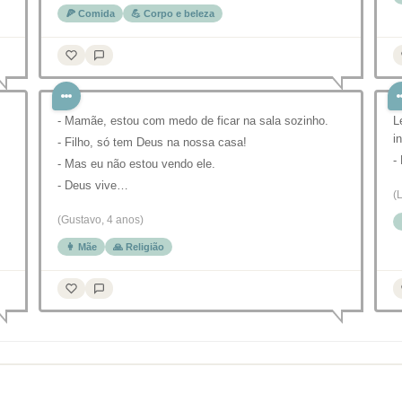
🍕 Comida
💪 Corpo e beleza
- Mamãe, estou com medo de ficar na sala sozinho.⁣
L
i
- Filho, só tem Deus na nossa casa!⁣
-
- Mas eu não estou vendo ele.⁣
- Deus vive…
(
(Gustavo, 4 anos)
👩 Mãe
🙏 Religião