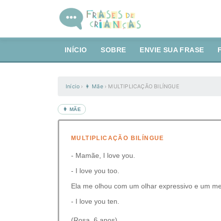
INÍCIO
SOBRE
ENVIE SUA FRASE
Início
›
👩 Mãe
›
MULTIPLICAÇÃO BILÍNGUE
👩 MÃE
MULTIPLICAÇÃO BILÍNGUE
- Mamãe, I love you.
- I love you too.
Ela me olhou com um olhar expressivo e um mei
- I love you ten.
(Rosa, 6 anos)