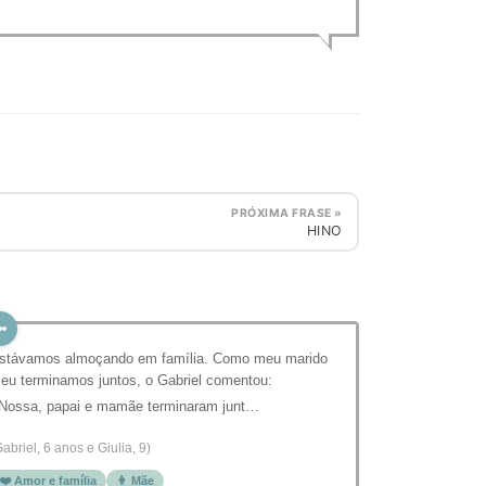
PRÓXIMA FRASE »
HINO
stávamos almoçando em família. Como meu marido
 eu terminamos juntos, o Gabriel comentou:
 Nossa, papai e mamãe terminaram junt…
Gabriel, 6 anos e Giulia, 9)
❤️ Amor e família
👩 Mãe