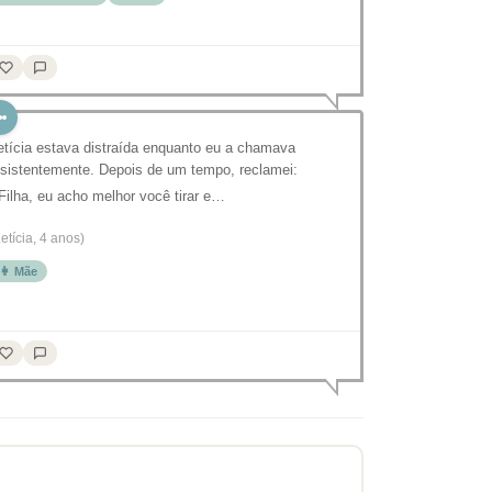
etícia estava distraída enquanto eu a chamava
nsistentemente. Depois de um tempo, reclamei:
 Filha, eu acho melhor você tirar e…
Letícia, 4 anos)
👩 Mãe