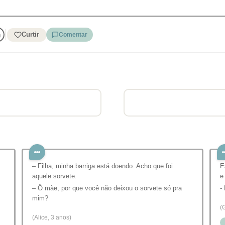
Curtir
Comentar
– Filha, minha barriga está doendo. Acho que foi
E
aquele sorvete.
e
– Ô mãe, por que você não deixou o sorvete só pra
-
mim?
(
(Alice, 3 anos)