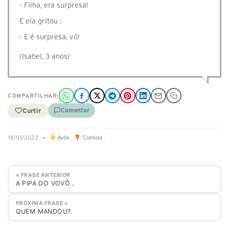
- Filha, era surpresa!
E ela gritou :
- E é surpresa, vó!
(Isabel, 3 anos)
COMPARTILHAR:
Curtir
Comentar
18/01/2022
•
Avós
,
Comida
« FRASE ANTERIOR
A PIPA DO VOVÔ...
PRÓXIMA FRASE »
QUEM MANDOU?