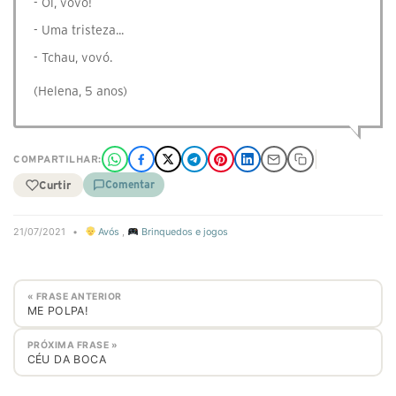
- Oi, vovó!
- Uma tristeza...
- Tchau, vovó.
(Helena, 5 anos)
COMPARTILHAR:
Curtir
Comentar
21/07/2021
•
Avós
,
Brinquedos e jogos
« FRASE ANTERIOR
ME POLPA!
PRÓXIMA FRASE »
CÉU DA BOCA