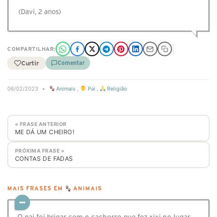
(Davi, 2 anos)
COMPARTILHAR:
Curtir
Comentar
06/02/2023
•
Animais
,
Pai
,
Religião
« FRASE ANTERIOR
ME DÁ UM CHEIRO!
PRÓXIMA FRASE »
CONTAS DE FADAS
MAIS FRASES EM
ANIMAIS
O pai foi brigar com o cachorro que fez xixi no lugar