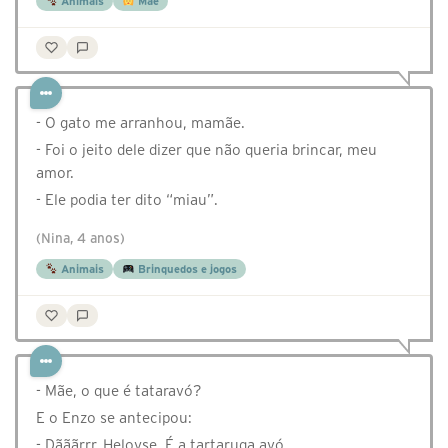
Animais
Mãe
- O gato me arranhou, mamãe.
- Foi o jeito dele dizer que não queria brincar, meu
amor.
- Ele podia ter dito “miau”.
(Nina, 4 anos)
Animais
Brinquedos e jogos
- Mãe, o que é tataravó?
E o Enzo se antecipou:
- Dãããrrr, Heloyse. É a tartaruga avó.