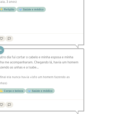
Gaia, 3 anos)
Religião
Saúde e médico
utro dia fui cortar o cabelo e minha esposa e minha
ilha me acompanharam. Chegando lá, havia um homem
azendo as unhas e a Isabe…
afinal ela nunca havia visto um homem fazendo as
nhas)
Corpo e beleza
Saúde e médico