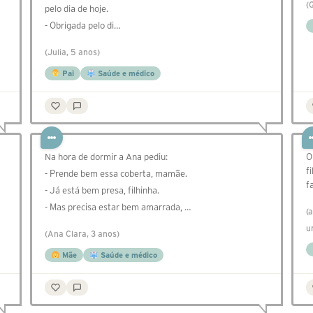
(
pelo dia de hoje.
- Obrigada pelo di…
(Julia, 5 anos)
Pai
Saúde e médico
Na hora de dormir a Ana pediu:
O
f
- Prende bem essa coberta, mamãe.
f
- Já está bem presa, filhinha.
- Mas precisa estar bem amarrada, …
(
u
(Ana Clara, 3 anos)
Mãe
Saúde e médico