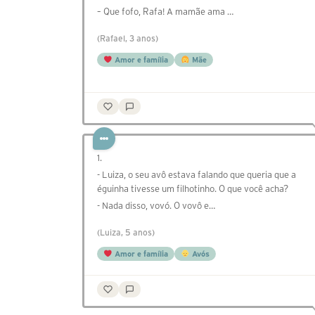
– Que fofo, Rafa! A mamãe ama …
(Rafael, 3 anos)
Amor e família
Mãe
1.
- Luiza, o seu avô estava falando que queria que a
éguinha tivesse um filhotinho. O que você acha?
- Nada disso, vovó. O vovô e…
(Luiza, 5 anos)
Amor e família
Avós