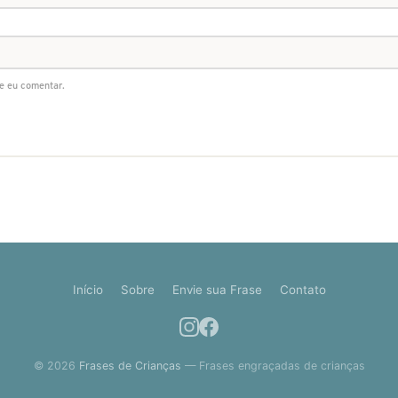
e eu comentar.
Início
Sobre
Envie sua Frase
Contato
© 2026
Frases de Crianças
— Frases engraçadas de crianças