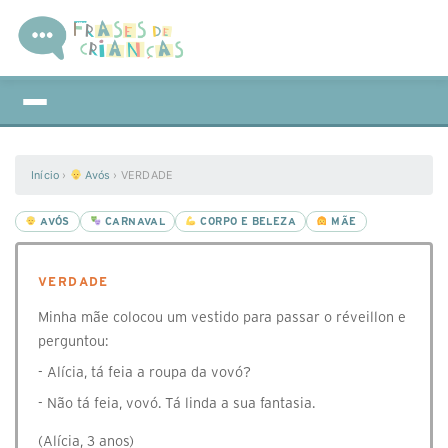
Início
›
Avós
›
VERDADE
AVÓS
CARNAVAL
CORPO E BELEZA
MÃE
VERDADE
Minha mãe colocou um vestido para passar o réveillon e
perguntou:
- Alícia, tá feia a roupa da vovó?
- Não tá feia, vovó. Tá linda a sua fantasia.
(Alícia, 3 anos)