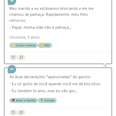
Meu marido e eu estávamos brincando e ele me
chamou de palhaça. Rapidamente, meu filho
retrucou:⠀
– Papai, minha mãe não é palhaça…
(Viccenzo, 3 anos)
Corpo e beleza
Mãe
As duas declarações "apaixonadas" do garoto:
- Eu só gosto de você quando você me dá biscoitos.
- Eu também te amo, mas eu não gos…
Amor e família
Comida