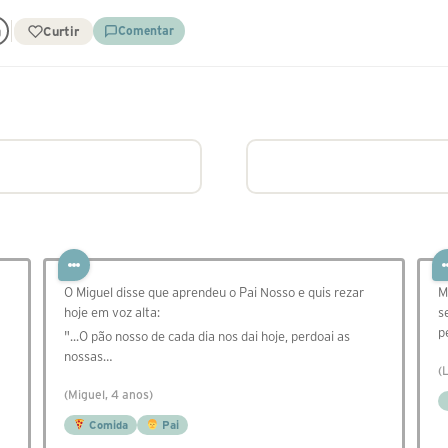
Curtir
Comentar
O Miguel disse que aprendeu o Pai Nosso e quis rezar
M
hoje em voz alta:
s
p
"...O pão nosso de cada dia nos dai hoje, perdoai as
nossas…
(
(Miguel, 4 anos)
Comida
Pai