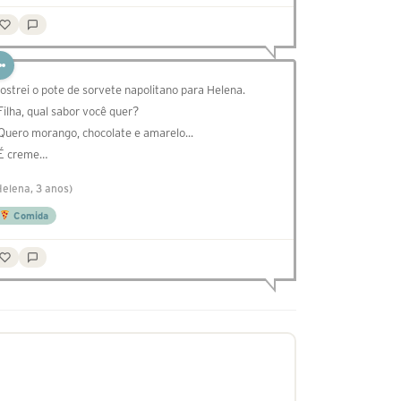
ostrei o pote de sorvete napolitano para Helena.
 Filha, qual sabor você quer?
 Quero morango, chocolate e amarelo...
 É creme…
Helena, 3 anos)
Comida