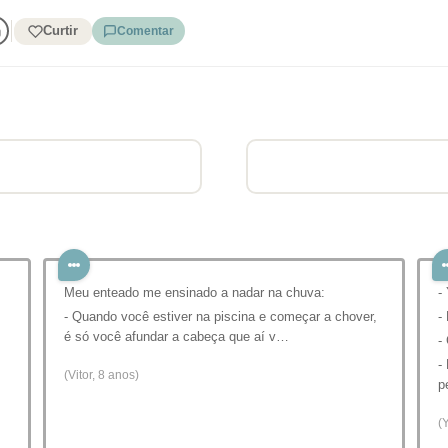
Curtir
Comentar
Meu enteado me ensinado a nadar na chuva:
-
- Quando você estiver na piscina e começar a chover,
-
é só você afundar a cabeça que aí v…
-
-
(Vitor, 8 anos)
p
(