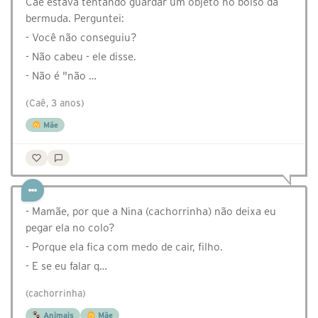
Caê estava tentando guardar um objeto no bolso da
bermuda. Perguntei:
- Você não conseguiu?
- Não cabeu - ele disse.
- Não é "não …
(Caê, 3 anos)
Mãe
- Mamãe, por que a Nina (cachorrinha) não deixa eu
pegar ela no colo?
- Porque ela fica com medo de cair, filho.
- E se eu falar q…
(cachorrinha)
Animais
Mãe