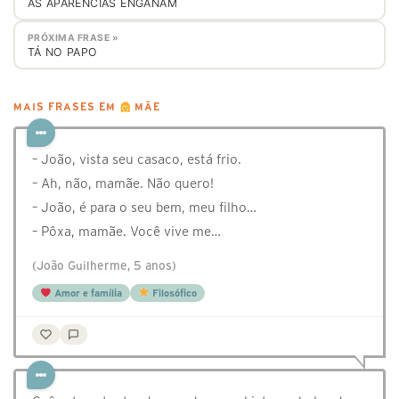
AS APARÊNCIAS ENGANAM
PRÓXIMA FRASE »
TÁ NO PAPO
MAIS FRASES EM
MÃE
– João, vista seu casaco, está frio.
– Ah, não, mamãe. Não quero!
– João, é para o seu bem, meu filho…
– Pôxa, mamãe. Você vive me…
(João Guilherme, 5 anos)
Amor e família
Filosófico