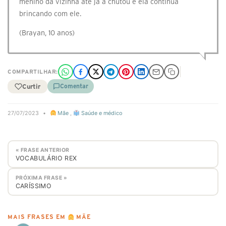
menino da vizinha até já a chutou e ela continua
brincando com ele.
(Brayan, 10 anos)
COMPARTILHAR:
Curtir
Comentar
27/07/2023
•
Mãe
,
Saúde e médico
« FRASE ANTERIOR
VOCABULÁRIO REX
PRÓXIMA FRASE »
CARÍSSIMO
MAIS FRASES EM
MÃE