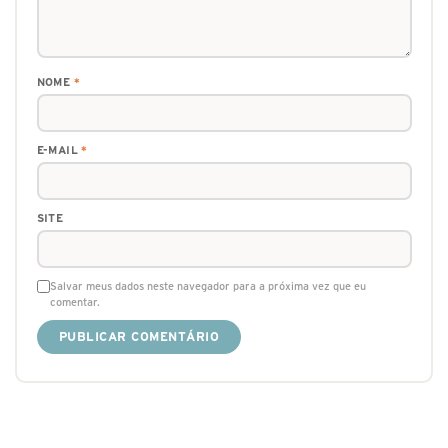
NOME
*
E-MAIL
*
SITE
Salvar meus dados neste navegador para a próxima vez que eu
comentar.