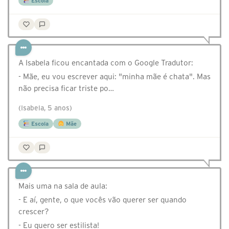
Escola
A Isabela ficou encantada com o Google Tradutor:
- Mãe, eu vou escrever aqui: "minha mãe é chata". Mas
não precisa ficar triste po…
(Isabela, 5 anos)
Escola
Mãe
Mais uma na sala de aula:
- E aí, gente, o que vocês vão querer ser quando
crescer?
- Eu quero ser estilista!