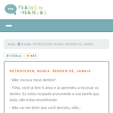
Início
›
Escola
›
RETROCEDER, NUNCA. RENDER-SE, JAMAIS
ESCOLA
MÃE
RETROCEDER, NUNCA. RENDER-SE, JAMAIS
- Mãe, escova meus dentes?
- Filha, você já tem 5 anos e já aprendeu a escovar os
dentes. Eu estou ocupada procurando a sua tarefa que,
aliás, não estou encontrando.
- Não vai me dizer que você desistiu, mãe...