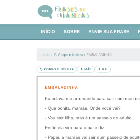
INÍCIO
SOBRE
ENVIE SUA FRASE
Início
›
💪 Corpo e beleza
›
EMBALADINHA
💪 CORPO E BELEZA
👩 MÃE
👨 PAI
EMBALADINHA
Eu estava me arrumando para sair com meu mar
- Que bonita, mamãe. Onde você vai?
- Vou sair filha, mas é um passeio de adulto.
Então ela vira para o pai e diz:
- Papai, a mamãe vai sair num passeio de adult