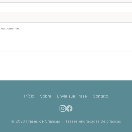
 eu comentar.
Início
Sobre
Envie sua Frase
Contato
© 2026
Frases de Crianças
— Frases engraçadas de crianças