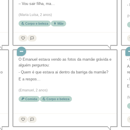
– Vou sair filha, ma…
-
(Maria Luísa, 2 anos)
(
💪 Corpo e beleza
👩 Mãe
O Emanuel estava vendo as fotos da mamãe grávida e
-
alguém perguntou:
A
co
- Quem é que estava ai dentro da barriga da mamãe?
r
E a respos…
-
(Emanuel, 2 anos)
(
🍕 Comida
💪 Corpo e beleza