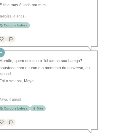
 É feia mas é linda pra mim.
Helloíza, 4 anos)
💪 Corpo e beleza
 Mamãe, quem colocou o Tobias na sua barriga?
ssustada com o rumo e o momento da conversa, eu
espondi:
 Foi o seu pai, Maya.
E…
Maya, 4 anos)
💪 Corpo e beleza
👩 Mãe