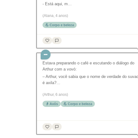
- Está aqui, m…
(Alana, 4 anos)
💪 Corpo e beleza
Estava preparando o café e escutando o diálogo do
Arthur com a vovó:
– Arthur, você sabia que o nome de verdade do suva
é axila?…
(Arthur, 6 anos)
👴 Avós
💪 Corpo e beleza