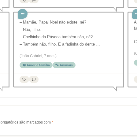
– Mamãe, Papai Noel não existe, né?
A
f
– Não, filho.
-
– Coelhinho da Páscoa também não, né?
C
– Também não, filho. E a fadinha do dente …
(
(João Gabriel, 7 anos)
❤️ Amor e família
🐾 Animais
brigatórios são marcados com
*