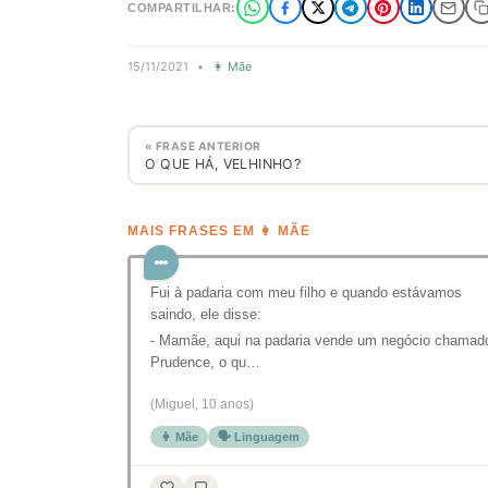
COMPARTILHAR:
15/11/2021
•
👩 Mãe
« FRASE ANTERIOR
O QUE HÁ, VELHINHO?
MAIS FRASES EM 👩 MÃE
Fui à padaria com meu filho e quando estávamos
saindo, ele disse:
- Mamãe, aqui na padaria vende um negócio chamad
Prudence, o qu…
(Miguel, 10 anos)
👩 Mãe
🗣️ Linguagem