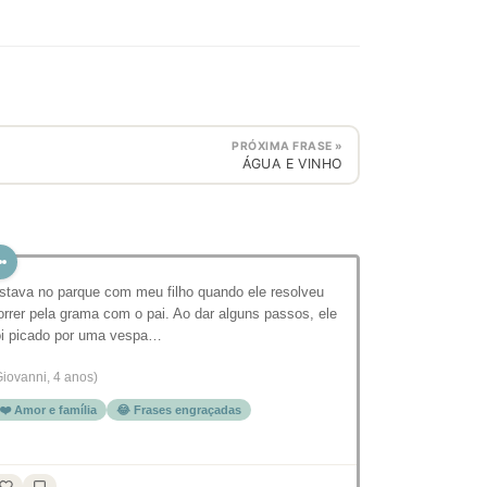
PRÓXIMA FRASE »
ÁGUA E VINHO
stava no parque com meu filho quando ele resolveu
orrer pela grama com o pai. Ao dar alguns passos, ele
oi picado por uma vespa…
Giovanni, 4 anos)
❤️ Amor e família
😂 Frases engraçadas