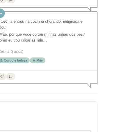
 Cecília entrou na cozinha chorando, indignada e
alou:
 Mãe, por que você cortou minhas unhas dos pés?
omo eu vou coçar as min…
Cecília, 3 anos)
💪 Corpo e beleza
👩 Mãe