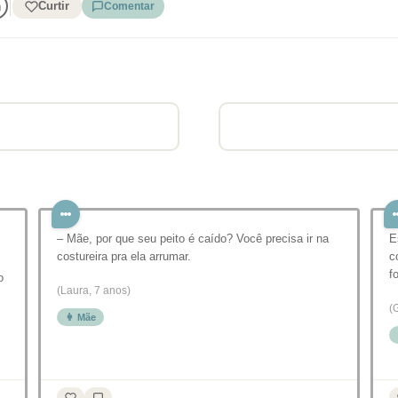
Curtir
Comentar
– Mãe, por que seu peito é caído? Você precisa ir na
E
costureira pra ela arrumar.
c
f
o
(Laura, 7 anos)
(
👩 Mãe