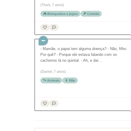
(Thaís, 7 anos)
🎮 Brinquedos e jogos
🍕 Comida
- Mamãe, o papai tem alguma doença? - Não, filho.
Por quê? - Porque ele estava falando com os
cachorros lá no quintal. - Ah, e daí…
(Daniel, 7 anos)
🐾 Animais
👩 Mãe