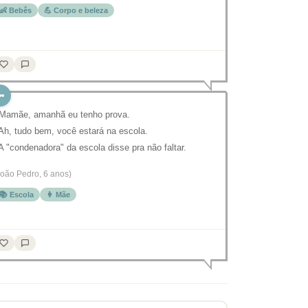
👶 Bebês
💪 Corpo e beleza
 Mamãe, amanhã eu tenho prova.
 Ah, tudo bem, você estará na escola.
 A "condenadora" da escola disse pra não faltar.
João Pedro, 6 anos)
📚 Escola
👩 Mãe