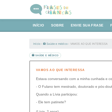
INÍCIO
SOBRE
ENVIE SUA FRASE
Início
›
🏥 Saúde e médico
›
VAMOS AO QUE INTERESSA
🏥 SAÚDE E MÉDICO
VAMOS AO QUE INTERESSA
Estava conversando com a minha cunhada e co
- O Fulano tem mestrado, doutorado e pós-dou
Quando a Lívia participou:
- Ele tem patinete?
(Lívia, 2 anos)