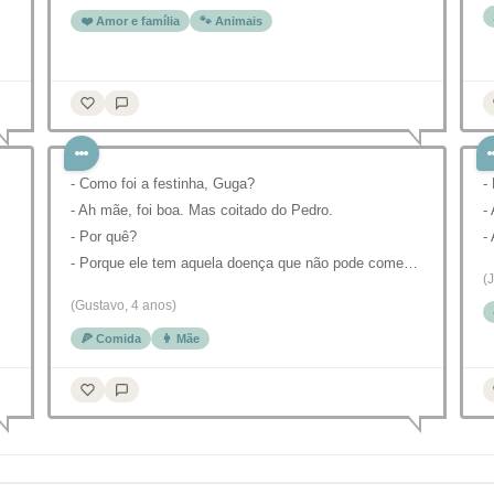
❤️ Amor e família
🐾 Animais
- Como foi a festinha, Guga?
-
- Ah mãe, foi boa. Mas coitado do Pedro.
-
- Por quê?
-
- Porque ele tem aquela doença que não pode come…
(
(Gustavo, 4 anos)
🍕 Comida
👩 Mãe