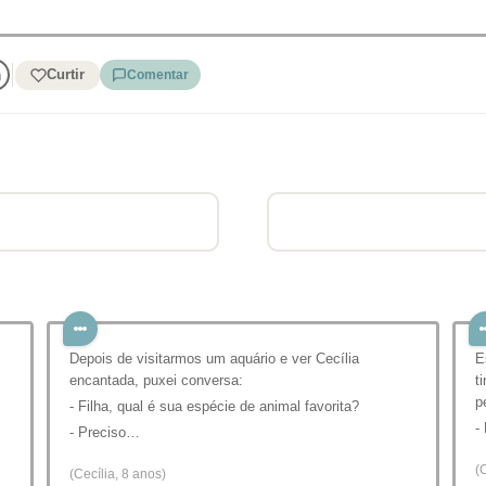
Curtir
Comentar
Depois de visitarmos um aquário e ver Cecília
E
encantada, puxei conversa:
t
p
- Filha, qual é sua espécie de animal favorita?
-
- Preciso…
(
(Cecília, 8 anos)