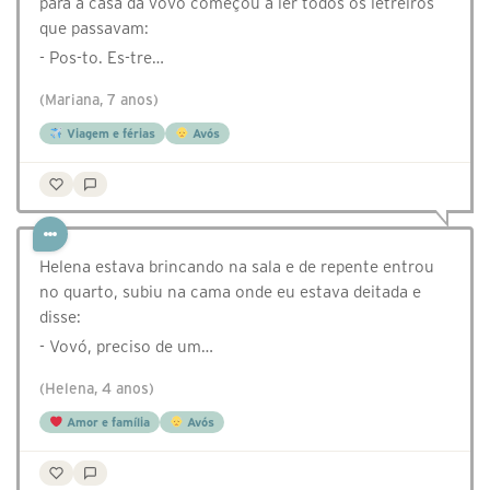
para a casa da vovó começou a ler todos os letreiros
que passavam:
- Pos-to. Es-tre…
(Mariana, 7 anos)
Viagem e férias
Avós
Helena estava brincando na sala e de repente entrou
no quarto, subiu na cama onde eu estava deitada e
disse:
- Vovó, preciso de um…
(Helena, 4 anos)
Amor e família
Avós