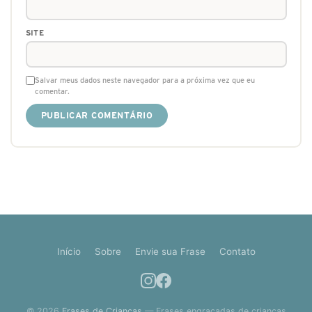
SITE
Salvar meus dados neste navegador para a próxima vez que eu
comentar.
Início
Sobre
Envie sua Frase
Contato
© 2026
Frases de Crianças
— Frases engraçadas de crianças