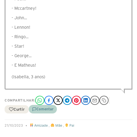
- Mccartney!
- John...
- Lennon!
- Ringo...
- Star!
- George...
- E Matheus!
(Isabella, 3 anos)
COMPARTILHAR:
Curtir
Comentar
21/10/2023
•
Amizade
,
Mãe
,
Pai