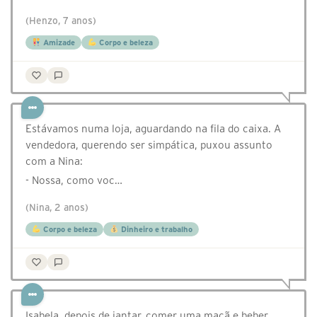
(Henzo, 7 anos)
Amizade
Corpo e beleza
Estávamos numa loja, aguardando na fila do caixa. A
vendedora, querendo ser simpática, puxou assunto
com a Nina:
- Nossa, como voc…
(Nina, 2 anos)
Corpo e beleza
Dinheiro e trabalho
Isabela, depois de jantar, comer uma maçã e beber