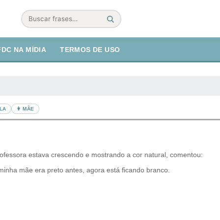
Buscar
FDC NA MÍDIA
TERMOS DE USO
LA
👩 MÃE
ofessora estava crescendo e mostrando a cor natural, comentou:
 minha mãe era preto antes, agora está ficando branco.