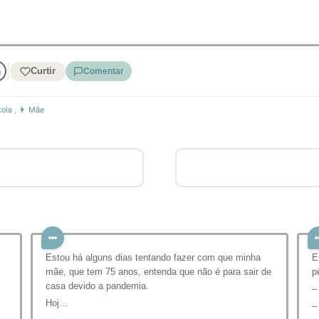
Curtir
Comentar
cola
,
👩 Mãe
Estou há alguns dias tentando fazer com que minha
E
mãe, que tem 75 anos, entenda que não é para sair de
p
casa devido a pandemia.
–
Hoj…
–