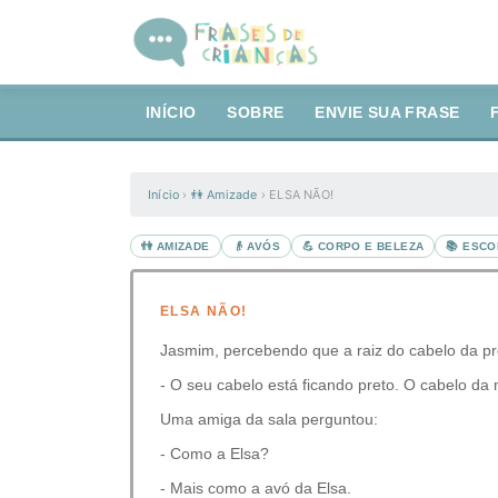
INÍCIO
SOBRE
ENVIE SUA FRASE
Início
›
👫 Amizade
›
ELSA NÃO!
👫 AMIZADE
👴 AVÓS
💪 CORPO E BELEZA
📚 ESCO
ELSA NÃO!
Jasmim, percebendo que a raiz do cabelo da pr
- O seu cabelo está ficando preto. O cabelo da
Uma amiga da sala perguntou:
- Como a Elsa?
- Mais como a avó da Elsa.