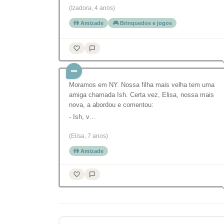
(Izadora, 4 anos)
👫 Amizade
🎮 Brinquedos e jogos
Moramos em NY. Nossa filha mais velha tem uma
amiga chamada Ish. Certa vez, Elisa, nossa mais
nova, a abordou e comentou:
- Ish, v…
(Elisa, 7 anos)
👫 Amizade