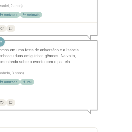
Daniel, 2 anos)
👫 Amizade
🐾 Animais
omos em uma festa de aniversário e a Isabela
onheceu duas amiguinhas gêmeas. Na volta,
omentando sobre o evento com o pai, ela …
Isabela, 3 anos)
👫 Amizade
👨 Pai