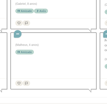
(Gabriel, 8 anos)
(
👫 Amizade
👴 Avós
F
(Matheus, 4 anos)
c
c
👫 Amizade
(