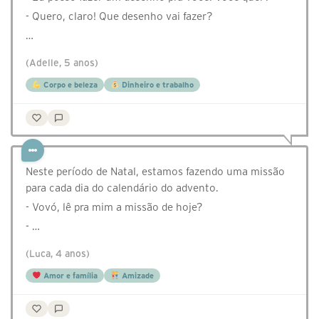
- Quero, claro! Que desenho vai fazer?
…
(Adelle, 5 anos)
Corpo e beleza
Dinheiro e trabalho
Neste período de Natal, estamos fazendo uma missão
para cada dia do calendário do advento.
- Vovó, lê pra mim a missão de hoje?
- …
(Luca, 4 anos)
Amor e família
Amizade