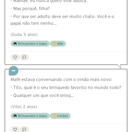
- Mamãe, eu nunca quero virar adulta.
- Mas porquê, filha?
- Por que ser adulto deve ser muito chato. Você e o
papai não tem nenhu…
(Duda, 5 anos)
Brinquedos e jogos
Mãe
Mafê estava conversando com o irmão mais novo:
- Tito, qual é o seu brinquedo favorito no mundo todo?
- Qualquer um que você brinq…
(Vitor, 2 anos)
Brinquedos e jogos
Irmãos