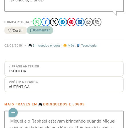
(Manuela, 5 anos)
COMPARTILHAR:
Curtir
Comentar
02/09/2019
•
Brinquedos e jogos
,
Mãe
,
Tecnologia
« FRASE ANTERIOR
ESCOLHA
PRÓXIMA FRASE »
AUTÊNTICA
MAIS FRASES EM
BRINQUEDOS E JOGOS
Miguel e o Raphael estavam brincando quando Miguel
pegou um brinquedo que Raphael também iria pegar.