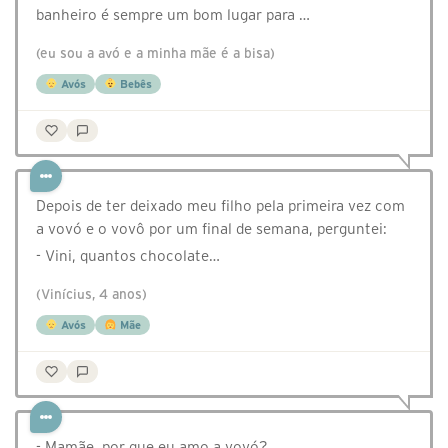
banheiro é sempre um bom lugar para …
(eu sou a avó e a minha mãe é a bisa)
Avós
Bebês
Depois de ter deixado meu filho pela primeira vez com
a vovó e o vovô por um final de semana, perguntei:
- Vini, quantos chocolate…
(Vinícius, 4 anos)
Avós
Mãe
- Mamãe, por que eu amo a vovó?