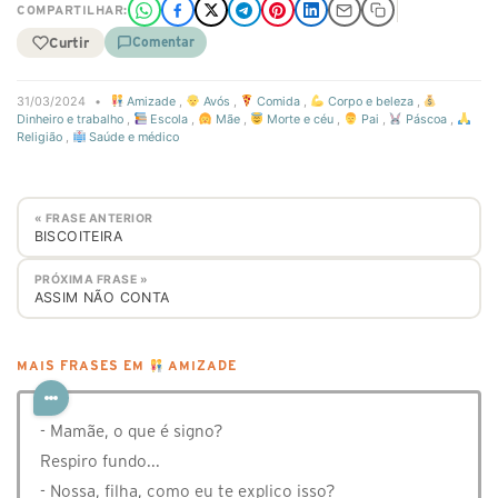
COMPARTILHAR:
Curtir
Comentar
31/03/2024
•
Amizade
,
Avós
,
Comida
,
Corpo e beleza
,
Dinheiro e trabalho
,
Escola
,
Mãe
,
Morte e céu
,
Pai
,
Páscoa
,
Religião
,
Saúde e médico
« FRASE ANTERIOR
BISCOITEIRA
PRÓXIMA FRASE »
ASSIM NÃO CONTA
MAIS FRASES EM
AMIZADE
- Mamãe, o que é signo?
Respiro fundo...
- Nossa, filha, como eu te explico isso?