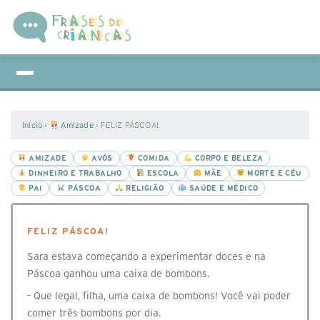
Início
›
Amizade
›
FELIZ PÁSCOA!
AMIZADE
AVÓS
COMIDA
CORPO E BELEZA
DINHEIRO E TRABALHO
ESCOLA
MÃE
MORTE E CÉU
PAI
PÁSCOA
RELIGIÃO
SAÚDE E MÉDICO
FELIZ PÁSCOA!
Sara estava começando a experimentar doces e na
Páscoa ganhou uma caixa de bombons.
- Que legal, filha, uma caixa de bombons! Você vai poder
comer três bombons por dia.