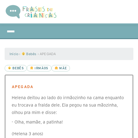
Início
›
Bebês
›
APEGADA
BEBÊS
IRMÃOS
MÃE
APEGADA
Helena deitou ao lado do irmãozinho na cama enquanto
eu trocava a fralda dele. Ela pegou na sua mãozinha,
olhou pra mim e disse:
- Olha, mamãe, a patinha!
(Helena 3 anos)