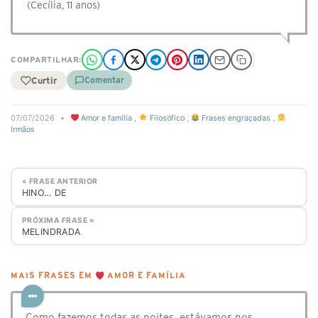
(Cecília, 11 anos)
COMPARTILHAR:
Curtir
Comentar
07/07/2026
•
Amor e família
,
Filosófico
,
Frases engraçadas
,
Irmãos
« FRASE ANTERIOR
HINO… DE
PRÓXIMA FRASE »
MELINDRADA
MAIS FRASES EM
AMOR E FAMÍLIA
Como fazemos todas as noites, estávamos nos