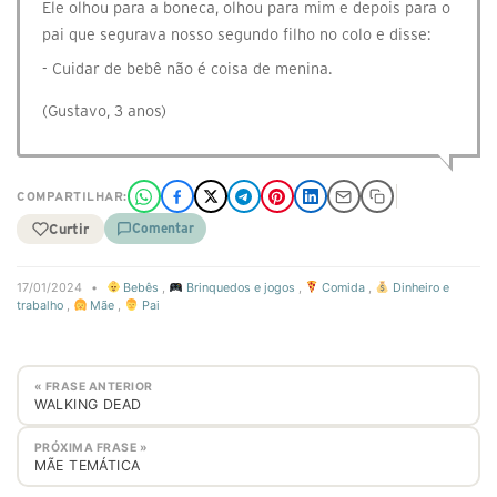
Ele olhou para a boneca, olhou para mim e depois para o
pai que segurava nosso segundo filho no colo e disse:
- Cuidar de bebê não é coisa de menina.
(Gustavo, 3 anos)
COMPARTILHAR:
Curtir
Comentar
17/01/2024
•
Bebês
,
Brinquedos e jogos
,
Comida
,
Dinheiro e
trabalho
,
Mãe
,
Pai
« FRASE ANTERIOR
WALKING DEAD
PRÓXIMA FRASE »
MÃE TEMÁTICA