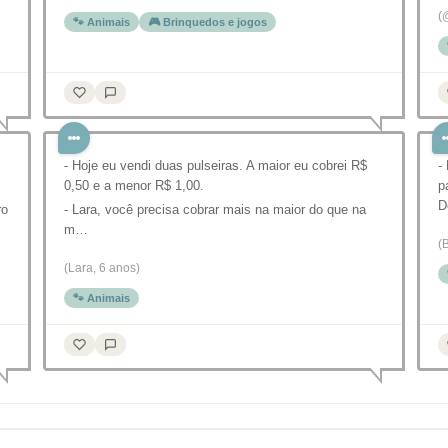
(
🐾 Animais
🎮 Brinquedos e jogos
- Hoje eu vendi duas pulseiras. A maior eu cobrei R$
-
0,50 e a menor R$ 1,00.
p
D
ro
- Lara, você precisa cobrar mais na maior do que na
m…
(
(Lara, 6 anos)
🐾 Animais