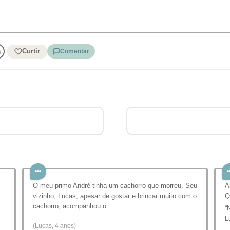
Curtir
Comentar
O meu primo André tinha um cachorro que morreu. Seu
A
vizinho, Lucas, apesar de gostar e brincar muito com o
Q
cachorro, acompanhou o …
“
L
(Lucas, 4 anos)