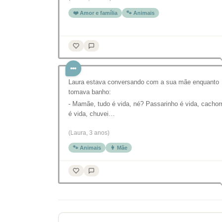
❤️ Amor e família
🐾 Animais
Laura estava conversando com a sua mãe enquanto
tomava banho:
- Mamãe, tudo é vida, né? Passarinho é vida, cachor
é vida, chuvei…
(Laura, 3 anos)
🐾 Animais
👩 Mãe