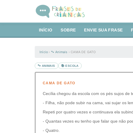
INÍCIO
SOBRE
ENVIE SUA FRASE
Início
›
🐾 Animais
›
CAMA DE GATO
🐾 ANIMAIS
📚 ESCOLA
CAMA DE GATO
Cecília chegou da escola com os pés sujos de t
- Filha, não pode subir na cama, vai sujar os l
Repeti por quatro vezes e continuava ela subind
- Quantas vezes eu tenho que falar que não pod
- Quatro.