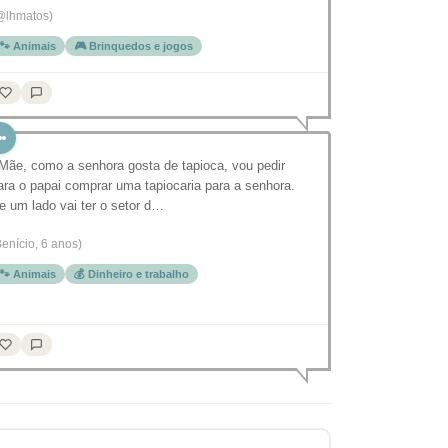
@lhmatos)
🐾 Animais
🎮 Brinquedos e jogos
 Mãe, como a senhora gosta de tapioca, vou pedir
ara o papai comprar uma tapiocaria para a senhora.
e um lado vai ter o setor d…
Benício, 6 anos)
🐾 Animais
💰 Dinheiro e trabalho