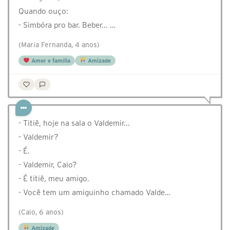
Quando ouço:
- Simbóra pro bar. Beber... …
(Maria Fernanda, 4 anos)
Amor e família
Amizade
- Titiê, hoje na sala o Valdemir...
- Valdemir?
- É.
- Valdemir, Caio?
- É titiê, meu amigo.
- Você tem um amiguinho chamado Valde…
(Caio, 6 anos)
Amizade