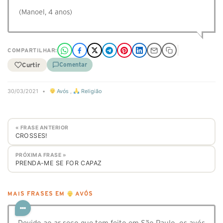
(Manoel, 4 anos)
COMPARTILHAR:
Curtir
Comentar
30/03/2021
•
Avós
,
Religião
« FRASE ANTERIOR
CROSSES!
PRÓXIMA FRASE »
PRENDA-ME SE FOR CAPAZ
MAIS FRASES EM
AVÓS
Devido ao ar seco que tem feito em São Paulo, os avós