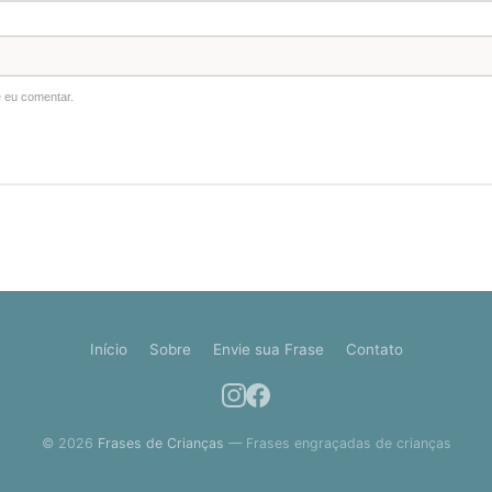
 eu comentar.
Início
Sobre
Envie sua Frase
Contato
© 2026
Frases de Crianças
— Frases engraçadas de crianças