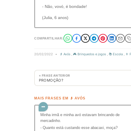
- Não, vovó, é bondade!
(Julia, 6 anos)
COMPARTILHAR:
20/02/2022
•
👴 Avós
,
🎮 Brinquedos e jogos
,
📚 Escola
,
👨 
« FRASE ANTERIOR
PROMOÇÃO?
MAIS FRASES EM 👴 AVÓS
Minha irmã e minha avó estavam brincando de
mercadinho.
- Quanto está custando esse abacaxi, moça?