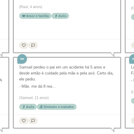
(Raul, 4 anos)
(
❤️ Amor e família
👴 Avós
Samuel perdeu o pai em um acidente há 5 anos e
L
desde então é cuidado pela mãe e pela avó. Certo dia,
F
ele pediu:
 A
-
- Mãe, me dá 8 rea…
(
(Samuel, 11 anos)
👴 Avós
💰 Dinheiro e trabalho