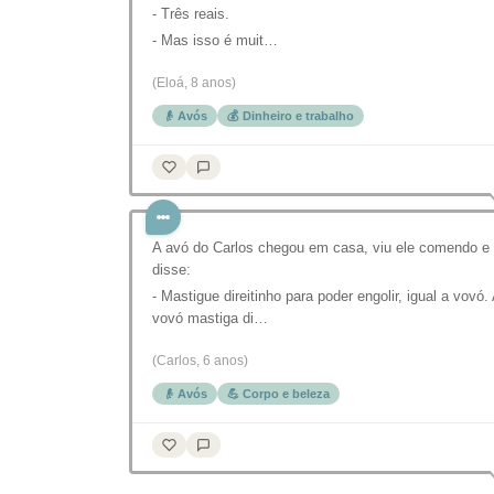
- Três reais.
- Mas isso é muit…
(Eloá, 8 anos)
👴 Avós
💰 Dinheiro e trabalho
A avó do Carlos chegou em casa, viu ele comendo e
disse:
- Mastigue direitinho para poder engolir, igual a vovó.
vovó mastiga di…
(Carlos, 6 anos)
👴 Avós
💪 Corpo e beleza