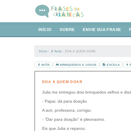
INÍCIO
SOBRE
ENVIE SUA FRASE
Início
›
👴 Avós
›
DOA A QUEM DOAR
👴 AVÓS
🎮 BRINQUEDOS E JOGOS
📚 ESCOLA
👨 
DOA A QUEM DOAR
Julia me entregou dois brinquedos velhos e dis
- Papai, dá para doação.
A avó, professora, corrigiu:
- "Dar para doação" é pleonasmo.
Eis que Julia a reparou: