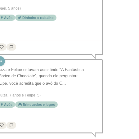
Gaël, 5 anos)
👴 Avós
💰 Dinheiro e trabalho
uiza e Felipe estavam assistindo "A Fantástica
ábrica de Chocolate”, quando ela perguntou:
 Lipe, você acredita que o avô do C…
Luiza, 7 anos e Felipe, 5)
👴 Avós
🎮 Brinquedos e jogos