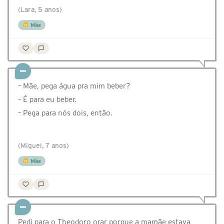
(Lara, 5 anos)
Mãe
– Mãe, pega água pra mim beber?⠀
– É para eu beber.⠀
– Pega para nós dois, então.⠀
⠀
(Miguel, 7 anos)
Mãe
Pedi para o Theodoro orar porque a mamãe estava