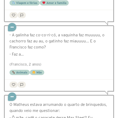
Viagem e férias
Amor e família
- A galinha faz co-co-ri-có, a vaquinha faz muuuuu, o
cachorro faz au au, o gatinho faz miauuuu... E o
Francisco faz como?
- Faz a…
(Francisco, 2 anos)
Animais
Mãe
O Matheus estava arrumando o quarto de brinquedos,
quando veio me questionar:
- Ô mãe, cadê o capacete desse Max Steel? Eu