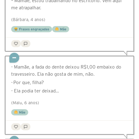
– Mamãe, estou trabalhando no escritório. Vem aqui
me atrapalhar.
(Bárbara, 4 anos)
Frases engraçadas
Mãe
- Mamãe, a fada do dente deixou R$1,00 embaixo do
travesseiro. Ela não gosta de mim, não.
- Por que, filha?
- Ela podia ter deixad…
(Malu, 6 anos)
Mãe