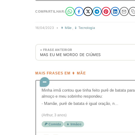
COMPARTILHAR:
16/04/2023
•
👩 Mãe
,
📱 Tecnologia
« FRASE ANTERIOR
MAS EU ME MORDO DE CIÚMES
MAIS FRASES EM 👩 MÃE
Minha irmã contou que tinha feito purê de batata para
almoço e meu sobrinho respondeu:
- Mamãe, purê de batata é igual oração, n…
(Arthur, 3 anos)
🍕 Comida
👧 Irmãos