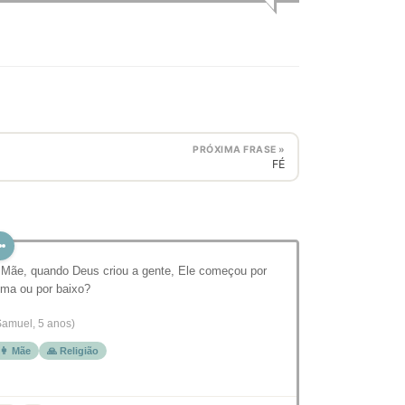
PRÓXIMA FRASE »
FÉ
 Mãe, quando Deus criou a gente, Ele começou por
ima ou por baixo?
Samuel, 5 anos)
👩 Mãe
🙏 Religião