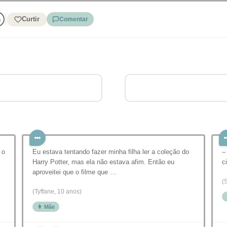
Curtir
Comentar
 o
Eu estava tentando fazer minha filha ler a coleção do
–
Harry Potter, mas ela não estava afim. Então eu
c
aproveitei que o filme que …
(
(Tyffane, 10 anos)
👩 Mãe