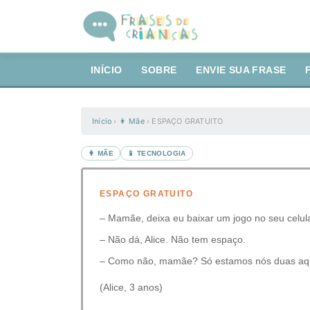
INÍCIO
SOBRE
ENVIE SUA FRASE
Início
›
👩 Mãe
›
ESPAÇO GRATUITO
👩 MÃE
📱 TECNOLOGIA
ESPAÇO GRATUITO
– Mamãe, deixa eu baixar um jogo no seu celul
– Não dá, Alice. Não tem espaço.
– Como não, mamãe? Só estamos nós duas aqu
(Alice, 3 anos)