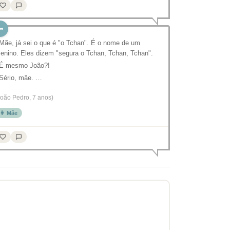
 Mãe, já sei o que é "o Tchan". É o nome de um
enino. Eles dizem "segura o Tchan, Tchan, Tchan".
 É mesmo João?!
 Sério, mãe. …
João Pedro, 7 anos)
👩 Mãe