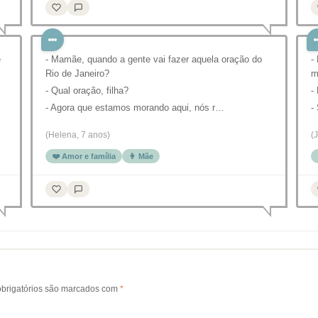
e
- Mamãe, quando a gente vai fazer aquela oração do
-
Rio de Janeiro?
m
- Qual oração, filha?
-
- Agora que estamos morando aqui, nós r…
-
(Helena, 7 anos)
(
❤️ Amor e família
👩 Mãe
brigatórios são marcados com
*