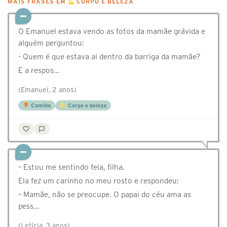
MAIS FRASES EM
CORPO E BELEZA
O Emanuel estava vendo as fotos da mamãe grávida e
alguém perguntou:
- Quem é que estava ai dentro da barriga da mamãe?
E a respos…
(Emanuel, 2 anos)
Comida
Corpo e beleza
– Estou me sentindo feia, filha.
Ela fez um carinho no meu rosto e respondeu:
– Mamãe, não se preocupe. O papai do céu ama as
pess…
(Letícia, 3 anos)