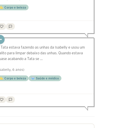
Corpo e beleza
 Tata estava fazendo as unhas da Isabelly e usou um
alito para limpar debaixo das unhas. Quando estava
uase acabando a Tata se …
Isabelly, 6 anos)
Corpo e beleza
Saúde e médico