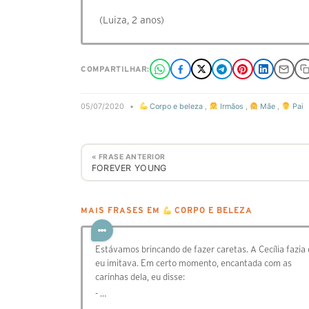
(Luiza, 2 anos)
COMPARTILHAR:
05/07/2020
•
Corpo e beleza
,
Irmãos
,
Mãe
,
Pai
« FRASE ANTERIOR
FOREVER YOUNG
MAIS FRASES EM
CORPO E BELEZA
Estávamos brincando de fazer caretas. A Cecília fazia 
eu imitava. Em certo momento, encantada com as
carinhas dela, eu disse:
- …