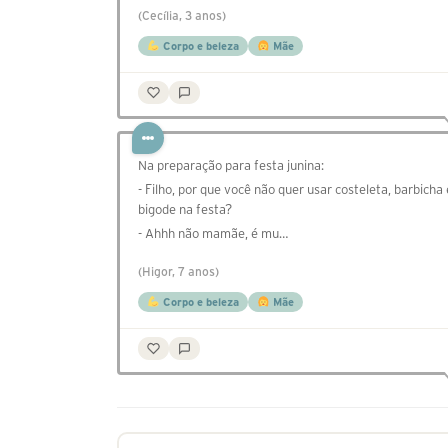
(Cecília, 3 anos)
Corpo e beleza
Mãe
Na preparação para festa junina:
- Filho, por que você não quer usar costeleta, barbicha 
bigode na festa?
- Ahhh não mamãe, é mu…
(Higor, 7 anos)
Corpo e beleza
Mãe