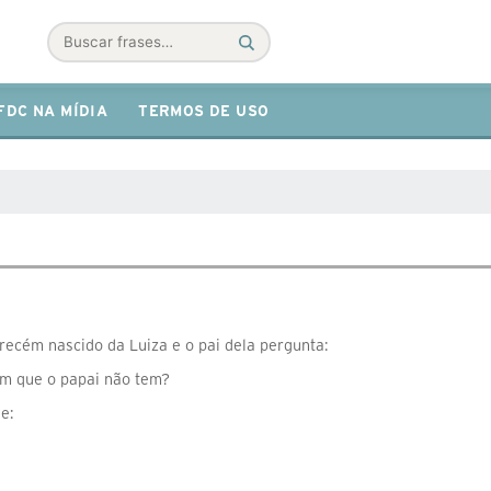
Buscar
FDC NA MÍDIA
TERMOS DE USO
ecém nascido da Luiza e o pai dela pergunta:⠀
m que o papai não tem?⠀
de:⠀