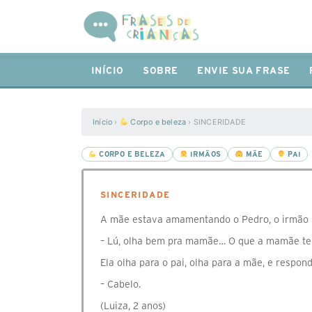
INÍCIO
SOBRE
ENVIE SUA FRASE
Início
›
Corpo e beleza
›
SINCERIDADE
CORPO E BELEZA
IRMÃOS
MÃE
PAI
SINCERIDADE
⁣A mãe estava amamentando o Pedro, o irmão r
– Lú, olha bem pra mamãe… O que a mamãe te
Ela olha para o pai, olha para a mãe, e respon
– Cabelo.⠀
(Luiza, 2 anos)⠀