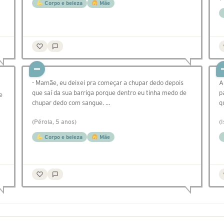
Corpo e beleza
Mãe
- Mamãe, eu deixei pra começar a chupar dedo depois
A
que saí da sua barriga porque dentro eu tinha medo de
p
e
chupar dedo com sangue. …
q
(Pérola, 5 anos)
(
Corpo e beleza
Mãe