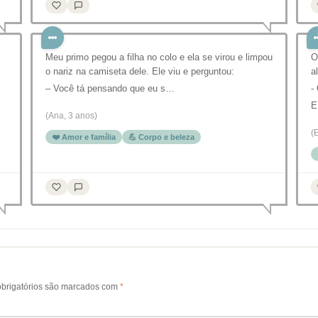
Meu primo pegou a filha no colo e ela se virou e limpou
O
o nariz na camiseta dele. Ele viu e perguntou:
a
– Você tá pensando que eu s…
-
E
(Ana, 3 anos)
(
❤️ Amor e família
💪 Corpo e beleza
brigatórios são marcados com
*