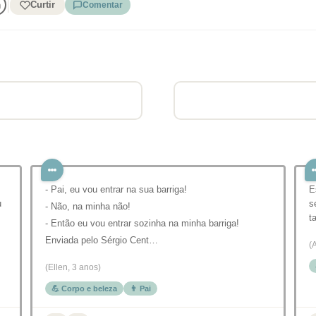
Curtir
Comentar
- Pai, eu vou entrar na sua barriga!
E
u
s
- Não, na minha não!
t
- Então eu vou entrar sozinha na minha barriga!
Enviada pelo Sérgio Cent…
(
(Ellen, 3 anos)
💪 Corpo e beleza
👨 Pai