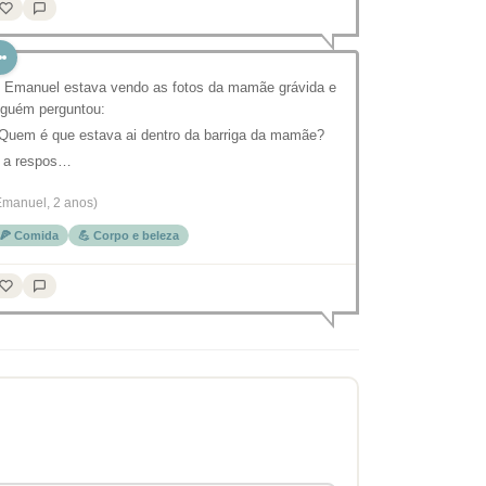
 Emanuel estava vendo as fotos da mamãe grávida e
lguém perguntou:
 Quem é que estava ai dentro da barriga da mamãe?
 a respos…
Emanuel, 2 anos)
🍕 Comida
💪 Corpo e beleza