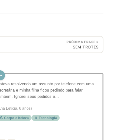
PRÓXIMA FRASE »
SEM TROTES
stava resolvendo um assunto por telefone com uma
ecretária e minha filha ficou pedindo para falar
ambém. Ignorei seus pedidos e…
Ana Letícia, 6 anos)
💪 Corpo e beleza
📱 Tecnologia