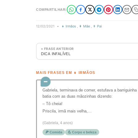
COMPARTILHAR:
12/02/2021
•
👧 Irmãos
,
👩 Mãe
,
👨 Pai
« FRASE ANTERIOR
DICA INFALÍVEL
MAIS FRASES EM 👧 IRMÃOS
Gabriela, terminava de comer, estufava a barriguinha
batia com as duas mãozinhas dizendo:
– Tô cheia!
Priscila, irmã mais velha,…
(Gabriela, 4 anos)
🍕 Comida
💪 Corpo e beleza