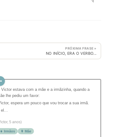
PRÓXIMA FRASE »
NO INÍCIO, ERA O VERBO...
 Victor estava com a mãe e a irmãzinha, quando a
ãe lhe pediu um favor:
Victor, espera um pouco que vou trocar a sua irmã.
 el…
Victor, 5 anos)
👧 Irmãos
👩 Mãe