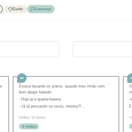
Curtir
Comentar
 e
Estava lavando os pratos, quando meu irmão vem
O
bem alegre falando:
m
- Hoje já é quarta-feeeira.
-
- Já tá pensando na sexta, menino?!…
E
(Arthur, 10 anos)
(
👧 Irmãos