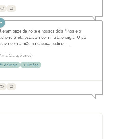
á eram onze da noite e nossos dois filhos e o
achorro ainda estavam com muita energia. O pai
stava com a mão na cabeça pedindo …
Maria Clara, 5 anos)
🐾 Animais
👧 Irmãos