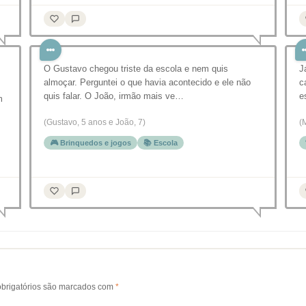
O Gustavo chegou triste da escola e nem quis
J
almoçar. Perguntei o que havia acontecido e ele não
c
quis falar. O João, irmão mais ve…
e
m
(Gustavo, 5 anos e João, 7)
(
🎮 Brinquedos e jogos
📚 Escola
brigatórios são marcados com
*