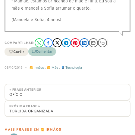
- Mamãe, estamos brincando de mãe e filha. Eu sou a
mãe e mandei a Sofia arrumar o quarto.
(Manuela e Sofia, 4 anos)
COMPARTILHAR:
Curtir
Comentar
08/10/2019
•
Irmãos
,
Mãe
,
Tecnologia
« FRASE ANTERIOR
OFÍCIO
PRÓXIMA FRASE »
TORCIDA ORGANIZADA
MAIS FRASES EM
IRMÃOS