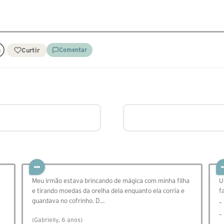
Curtir
Comentar
Meu irmão estava brincando de mágica com minha filha
U
e tirando moedas da orelha dela enquanto ela corria e
f
guardava no cofrinho. D…
–
–
(Gabrielly, 6 anos)