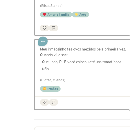
(Elisa, 3 anos)
Amor e família
Avós
Meu irmãozinho fez ovos mexidos pela primeira vez.
Quando vi, disse:
- Que lindo, Pi! E você colocou até uns tomatinhos...
- Não, …
(Pietro, 11 anos)
Irmãos