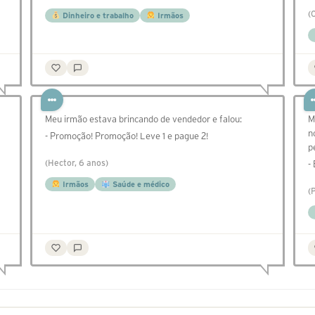
(
Dinheiro e trabalho
Irmãos
Meu irmão estava brincando de vendedor e falou:
M
n
- Promoção! Promoção! Leve 1 e pague 2!
p
(Hector, 6 anos)
-
Irmãos
Saúde e médico
(