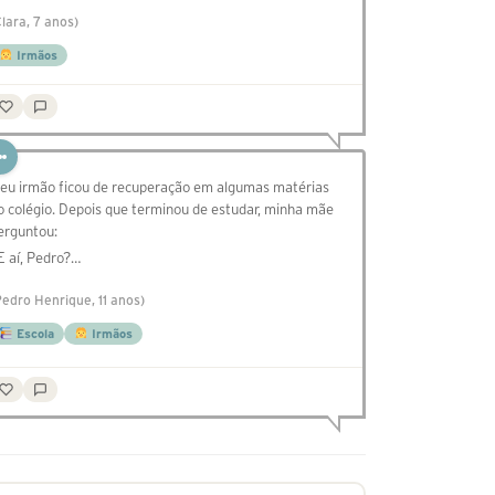
Clara, 7 anos)
Irmãos
eu irmão ficou de recuperação em algumas matérias
o colégio. Depois que terminou de estudar, minha mãe
erguntou:
 E aí, Pedro?…
Pedro Henrique, 11 anos)
Escola
Irmãos