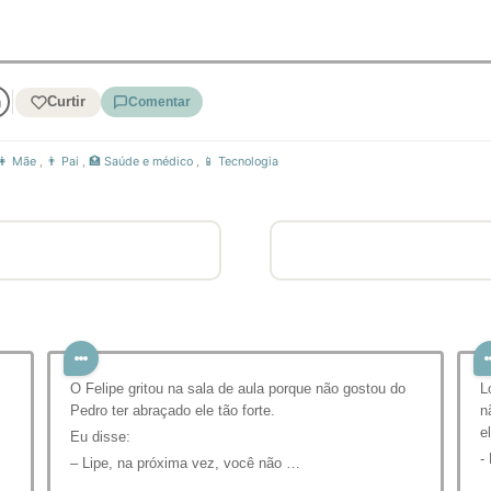
Curtir
Comentar
👩 Mãe
,
👨 Pai
,
🏥 Saúde e médico
,
📱 Tecnologia
O Felipe gritou na sala de aula porque não gostou do
L
Pedro ter abraçado ele tão forte.
n
e
Eu disse:
-
– Lipe, na próxima vez, você não …