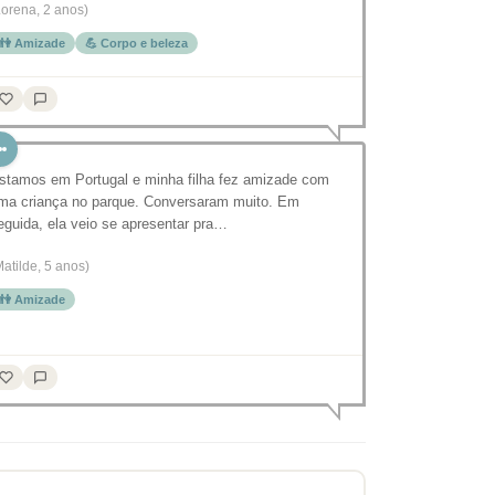
Lorena, 2 anos)
👫 Amizade
💪 Corpo e beleza
stamos em Portugal e minha filha fez amizade com
ma criança no parque. Conversaram muito. Em
eguida, ela veio se apresentar pra…
Matilde, 5 anos)
👫 Amizade