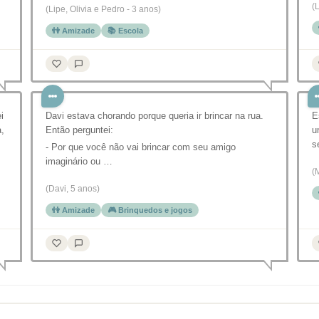
(
(Lipe, Olivia e Pedro - 3 anos)
👫 Amizade
📚 Escola
i
Davi estava chorando porque queria ir brincar na rua.
E
a,
Então perguntei:
u
s
- Por que você não vai brincar com seu amigo
imaginário ou …
(
(Davi, 5 anos)
👫 Amizade
🎮 Brinquedos e jogos