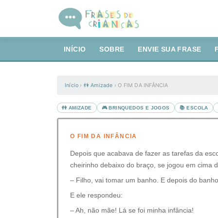
INÍCIO
SOBRE
ENVIE SUA FRASE
Início
›
👫 Amizade
›
O FIM DA INFÂNCIA
👫 AMIZADE
🎮 BRINQUEDOS E JOGOS
📚 ESCOLA
O FIM DA INFÂNCIA
Depois que acabava de fazer as tarefas da esco
cheirinho debaixo do braço, se jogou em cima 
– Filho, vai tomar um banho. E depois do banh
E ele respondeu:
– Ah, não mãe! Lá se foi minha infância!