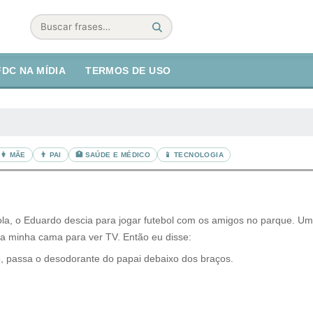
Buscar
FDC NA MÍDIA
TERMOS DE USO
👩 MÃE
👨 PAI
🏥 SAÚDE E MÉDICO
📱 TECNOLOGIA
la, o Eduardo descia para jogar futebol com os amigos no parque. Um 
da minha cama para ver TV. Então eu disse:
o, passa o desodorante do papai debaixo dos braços.