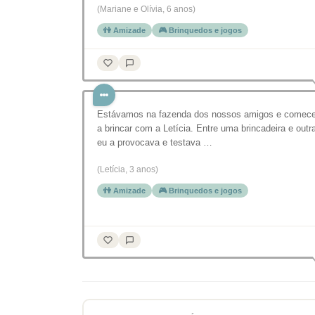
(Mariane e Olívia, 6 anos)
👫 Amizade
🎮 Brinquedos e jogos
Estávamos na fazenda dos nossos amigos e comece
a brincar com a Letícia. Entre uma brincadeira e outr
eu a provocava e testava …
(Letícia, 3 anos)
👫 Amizade
🎮 Brinquedos e jogos