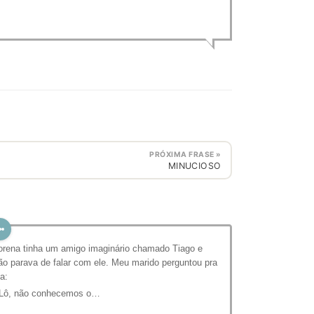
PRÓXIMA FRASE »
MINUCIOSO
orena tinha um amigo imaginário chamado Tiago e
ão parava de falar com ele. Meu marido perguntou pra
la:
 Lô, não conhecemos o…