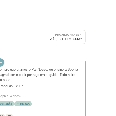
PRÓXIMA FRASE »
MÃE, SÓ TEM UMA?
empre que oramos o Pai Nosso, eu ensino a Sophia
 agradecer e pedir por algo em seguida. Toda noite,
la pede:
 Papai do Céu, e…
Sophia, 4 anos)
👶 Bebês
👧 Irmãos