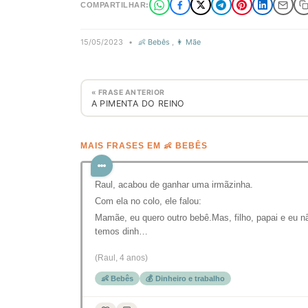
COMPARTILHAR:
15/05/2023
•
👶 Bebês
,
👩 Mãe
« FRASE ANTERIOR
A PIMENTA DO REINO
MAIS FRASES EM 👶 BEBÊS
Raul, acabou de ganhar uma irmãzinha.
Com ela no colo, ele falou:
Mamãe, eu quero outro bebê.Mas, filho, papai e eu n
temos dinh…
(Raul, 4 anos)
👶 Bebês
💰 Dinheiro e trabalho