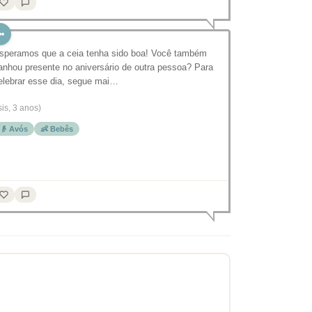
speramos que a ceia tenha sido boa! Você também
anhou presente no aniversário de outra pessoa? Para
elebrar esse dia, segue mai…
sis, 3 anos)
👴 Avós
👶 Bebês