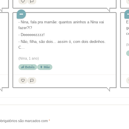
- Nina, fala pra mamãe: quantos aninhos a Nina vai
E
fazer?!?
g
c
- Deeeeeezzzz!
- Não, filha, são dois... assim ó, com dois dedinhos.
(I
C…
(Nina, 1 ano)
👶 Bebês
👩 Mãe
brigatórios são marcados com
*