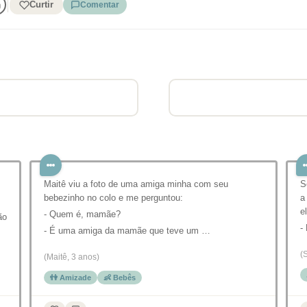
Curtir
Comentar
Maitê viu a foto de uma amiga minha com seu
S
bebezinho no colo e me perguntou:
a
e
- Quem é, mamãe?
ão
-
- É uma amiga da mamãe que teve um …
(
(Maitê, 3 anos)
👫 Amizade
👶 Bebês