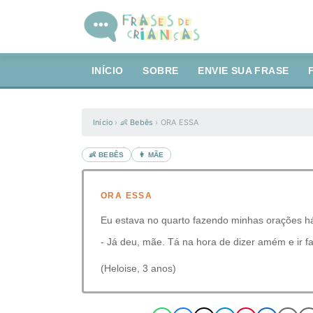
INÍCIO
SOBRE
ENVIE SUA FRASE
Início
›
👶 Bebês
›
ORA ESSA
👶 BEBÊS
👩 MÃE
ORA ESSA
Eu estava no quarto fazendo minhas orações há 
- Já deu, mãe. Tá na hora de dizer amém e ir 
(Heloise, 3 anos)