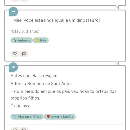
– Mãe, você está linda igual a um dinossauro!
(Otávio, 3 anos)
Animais
Mãe
Antes que elas cresçam
Affonso Romano de Sant'Anna
Há um período em que os pais vão ficando órfãos dos
próprios filhos.
É que as c…
Viagem e férias
Amor e família