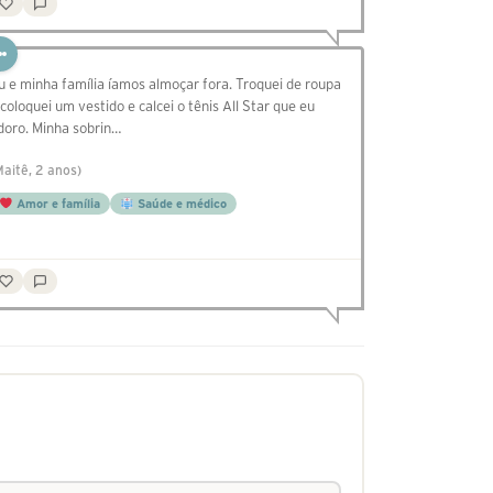
u e minha família íamos almoçar fora. Troquei de roupa
 coloquei um vestido e calcei o tênis All Star que eu
doro. Minha sobrin…
Maitê, 2 anos)
Amor e família
Saúde e médico