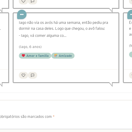
Iago não via os avós há uma semana, então pediu pra
E
.
dormir na casa deles. Logo que chegou, o avô falou:
e
a
- Iago, vá comer alguma co…
(
(Iago, 6 anos)
Amor e família
Amizade
brigatórios são marcados com
*