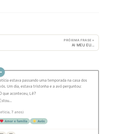
PRÓXIMA FRASE »
AI MEU EU...
etícia estava passando uma temporada na casa dos
vós. Um dia, estava tristonha e a avó perguntou:
 O que aconteceu, Lê?
 Estou…
Letícia, 7 anos)
Amor e família
Avós