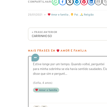
COMPARTILHAR:
25/01/2021
•
Amor e família
,
Pai
,
Religião
« FRASE ANTERIOR
CARRINHOSO
MAIS FRASES EM
AMOR E FAMÍLIA
Estive longe por um tempo. Quando voltei, perguntei
para minha sobrinha se ela havia sentido saudades. El
disse que sim e pergunt…
(Sofia, 4 anos)
Amor e família