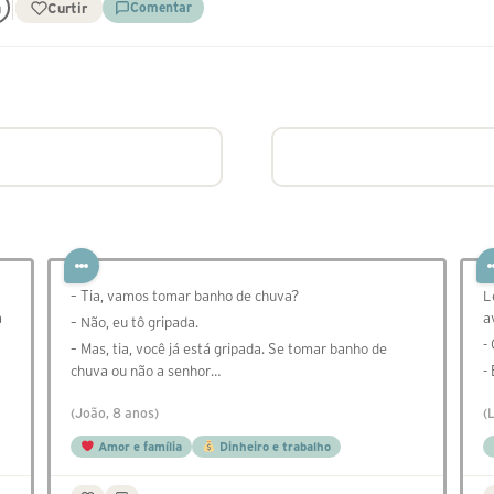
Curtir
Comentar
– Tia, vamos tomar banho de chuva?
L
a
a
– Não, eu tô gripada.
-
– Mas, tia, você já está gripada. Se tomar banho de
chuva ou não a senhor…
-
(João, 8 anos)
(
Amor e família
Dinheiro e trabalho