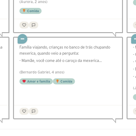
(Aurora, 2 anos)
Comida
ha
Família viajando, crianças no banco de trás chupando
-
mexerica, quando veio a pergunta:
- 
- Mamãe, você come até o caroço da mexerica…
-
-
(Bernardo Gabriel, 4 anos)
-
Amor e família
Comida
(