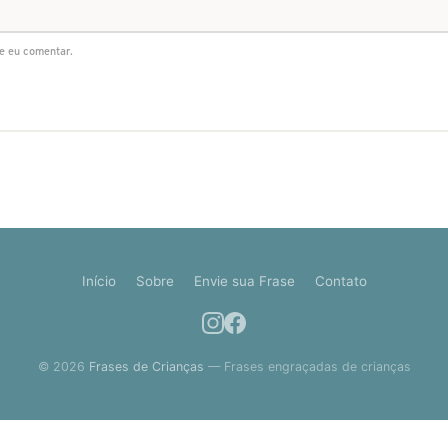
e eu comentar.
Início
Sobre
Envie sua Frase
Contato
© 2026
Frases de Crianças
— Frases engraçadas de crianças