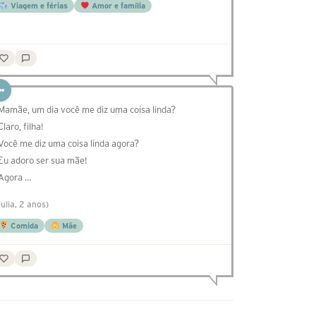
Viagem e férias
Amor e família
 Mamãe, um dia você me diz uma coisa linda?
Claro, filha!
 Você me diz uma coisa linda agora?
 Eu adoro ser sua mãe!
 Agora …
Julia, 2 anos)
Comida
Mãe