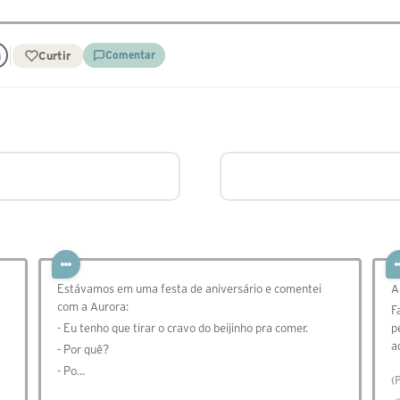
Curtir
Comentar
Estávamos em uma festa de aniversário e comentei
A
com a Aurora:
F
- Eu tenho que tirar o cravo do beijinho pra comer.
p
a
- Por quê?
- Po…
(