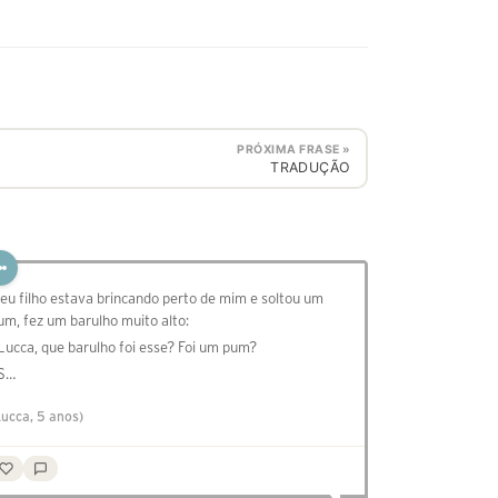
PRÓXIMA FRASE »
TRADUÇÃO
eu filho estava brincando perto de mim e soltou um
um, fez um barulho muito alto:
 Lucca, que barulho foi esse? Foi um pum?
 S…
Lucca, 5 anos)