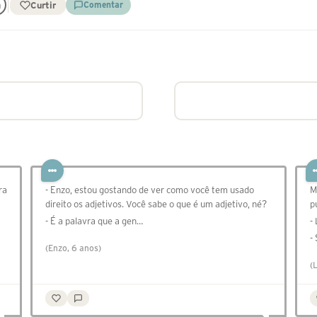
Curtir
Comentar
ra
- Enzo, estou gostando de ver como você tem usado
M
direito os adjetivos. Você sabe o que é um adjetivo, né?
p
- É a palavra que a gen…
-
-
(Enzo, 6 anos)
(