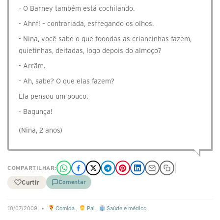
- O Barney também está cochilando.
- Ahnf! – contrariada, esfregando os olhos.
- Nina, você sabe o que tooodas as criancinhas fazem,
quietinhas, deitadas, logo depois do almoço?
- Arrãm.
- Ah, sabe? O que elas fazem?
Ela pensou um pouco.
- Bagunça!
(Nina, 2 anos)
COMPARTILHAR:
Curtir
Comentar
10/07/2009
•
Comida
,
Pai
,
Saúde e médico