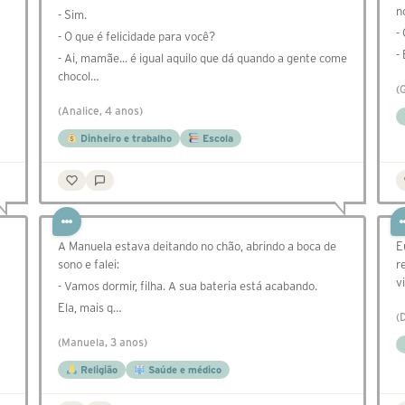
n
- Sim.
-
- O que é felicidade para você?
-
- Ai, mamãe... é igual aquilo que dá quando a gente come
chocol…
(
(Analice, 4 anos)
Dinheiro e trabalho
Escola
A Manuela estava deitando no chão, abrindo a boca de
E
sono e falei:
r
v
- Vamos dormir, filha. A sua bateria está acabando.
Ela, mais q…
(
(Manuela, 3 anos)
Religião
Saúde e médico