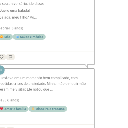
o seu aniversário. Ele disse:
 Quero uma balada!
 Balada, meu filho? Vo…
Gabriel, 3 anos)
Mãe
Saúde e médico
u estava em um momento bem complicado, com
epetidas crises de ansiedade. Minha mãe e meu irmão
ieram me visitar. Ele notou que …
Davi, 6 anos)
Amor e família
Dinheiro e trabalho