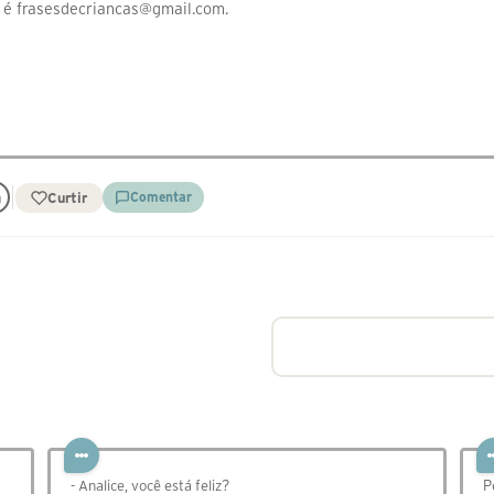
to é frasesdecriancas@gmail.com.
Curtir
Comentar
- Analice, você está feliz?
P